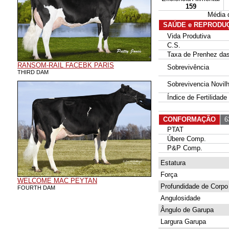
159
Média 
SAÚDE e REPRODU
Vida Produtiva
C.S.
Taxa de Prenhez das 
RANSOM-RAIL FACEBK PARIS
Sobrevivência
THIRD DAM
Sobrevivencia Novil
Índice de Fertilidade
CONFORMAÇÃO
63
PTAT
Úbere Comp.
P&P Comp.
Estatura
Força
WELCOME MAC PEYTAN
Profundidade de Corpo
FOURTH DAM
Angulosidade
Ângulo de Garupa
Largura Garupa