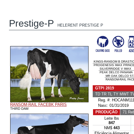
Prestige-P
HELERENT PRESTIGE P
KINGS-RANSOM B DRASTIC
PROGENESIS IMAX PRINCE
SILVERRIDGE V IMAX
PEAK DELCO PANAMA
MR OAK DELCO 57
RANSOM-RAIL FACE
GTPI 2819
TD TR TL TY MWT 
Reg. #: HOCANM111
RANSOM-RAIL FACEBK PARIS
Nasc: 01/31/2019
THIRD DAM
PRODUÇÃO
71 Reb
Leite lbs
847
NM$
443
Eficiência Alimentar