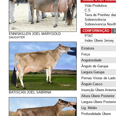
Vida Produtiva
C.S.
Taxa de Prenhez das 
Sobrevivência
Sobrevivencia Novil
CONFORMAÇÃO
10
ENNISKILLEN JOEL MARYGOLD
PTAT
DAUGHTER
Index Úbere Jersey
Estatura
Força
Angulosidade
Ângulo de Garupa
Largura Garupa
Pernas Vistas de Lado
Ângulo Casco
Inserção Úbere Anterio
BATISCAN JOEL SABRINA
Altura Úbere Posterior
Largura Úbere Posterio
Lig. Médio
Profundidade Úbere