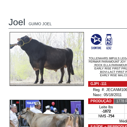
Joel
GUIMO JOEL
TOLLENAARS IMPULS LEG
FERMAR PARAMOUNT JOY 
ROCK ELLA PARAMOU
EARLY RISE FIRST PRI
BOVI-LACT FIRST 
EARLY RISE MALCO
GJPI -111
Reg. #: JECANM106
Nasc: 05/18/2011
PRODUÇÃO
1778 R
Leite lbs
-1872
NM$
-754
Médi
SAÚDE e REPRODU