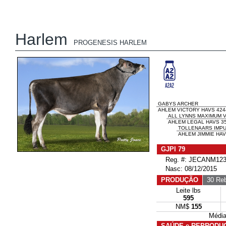
Harlem
PROGENESIS HARLEM
GABYS ARCHER
AHLEM VICTORY HAVS 424
ALL LYNNS MAXIMUM 
AHLEM LEGAL HAVS 35
TOLLENAARS IMPU
AHLEM JIMMIE HAV
GJPI 79
Reg. #: JECANM123
Nasc: 08/12/2015
PRODUÇÃO
30 Reb
Leite lbs
595
NM$
155
Média
SAÚDE e REPRODU