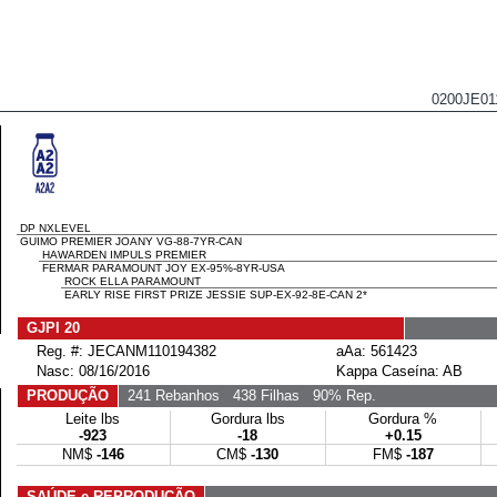
0200JE0
DP NXLEVEL
GUIMO PREMIER JOANY VG-88-7YR-CAN
HAWARDEN IMPULS PREMIER
FERMAR PARAMOUNT JOY EX-95%-8YR-USA
ROCK ELLA PARAMOUNT
EARLY RISE FIRST PRIZE JESSIE SUP-EX-92-8E-CAN 2*
GJPI 20
Reg. #: JECANM110194382
aAa: 561423
Nasc: 08/16/2016
Kappa Caseína: AB
PRODUÇÃO
241 Rebanhos
438 Filhas
90% Rep.
Leite lbs
Gordura lbs
Gordura %
-923
-18
+0.15
NM$
-146
CM$
-130
FM$
-187
SAÚDE e REPRODUÇÃO