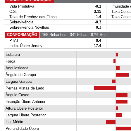
Vida Produtiva
-0.1
Imunidade da
C.S.
3.15
Taxa Conce
Taxa de Prenhez das Filhas
1.4
Taxa Concep
Sobrevivência
-0.3
Sobrevivencia Novilhas
0.3
CONFORMAÇÃO
168 Rebanhos
341 Filhas
87% Rep.
PTAT
0.4
Index Úbere Jersey
17.4
Estatura
Força
Angulosidade
Ângulo de Garupa
Largura Garupa
Pernas Vistas de Lado
Ângulo Casco
Inserção Úbere Anterior
Altura Úbere Posterior
Largura Úbere Posterior
Lig. Médio
Profundidade Úbere