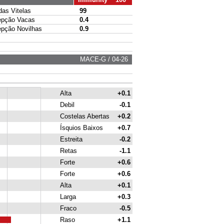
s Vitelas
99
pção Vacas
0.4
ção Novilhas
0.9
MACE-G / 04-26
Alta
+0.1
Debil
-0.1
Costelas Abertas
+0.2
Ísquios Baixos
+0.7
Estreita
-0.2
Retas
-1.1
Forte
+0.6
Forte
+0.6
Alta
+0.1
Larga
+0.3
Fraco
-0.5
Raso
+1.1