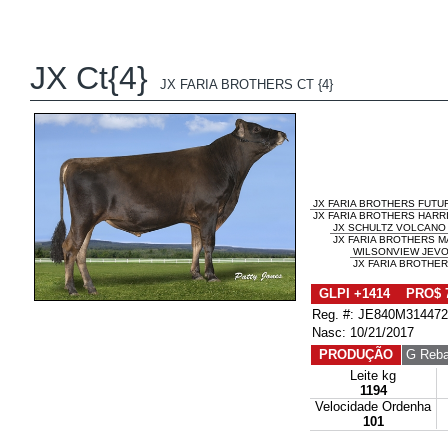
JX Ct{4}
JX FARIA BROTHERS CT {4}
JX FARIA BROTHERS FUTUR
JX FARIA BROTHERS HARRIS
JX SCHULTZ VOLCANO 
JX FARIA BROTHERS M
WILSONVIEW JEV
JX FARIA BROTHER
GLPI +1414 PRO$ 
Reg. #: JE840M31447
Nasc: 10/21/2017
PRODUÇÃO
G Reba
Leite kg
1194
Velocidade Ordenha
101