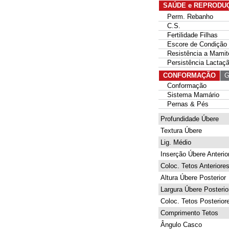
SAÚDE e REPRODU
Perm. Rebanho
C.S.
Fertilidade Filhas
Escore de Condição 
Resistência a Mamit
Persistência Lactaç
CONFORMAÇÃO
G 
Conformação
Sistema Mamário
Pernas & Pés
Profundidade Úbere
Textura Úbere
Lig. Médio
Inserção Úbere Anterio
Coloc. Tetos Anteriore
Altura Úbere Posterior
Largura Úbere Posterio
Coloc. Tetos Posterior
Comprimento Tetos
Ângulo Casco