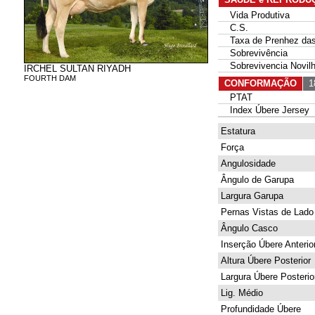
Vida Produtiva
C.S.
Taxa de Prenhez das 
Sobrevivência
Sobrevivencia Novil
IRCHEL SULTAN RIYADH
FOURTH DAM
CONFORMAÇÃO
18
PTAT
Index Úbere Jersey
Estatura
Força
Angulosidade
Ângulo de Garupa
Largura Garupa
Pernas Vistas de Lado
Ângulo Casco
Inserção Úbere Anterio
Altura Úbere Posterior
Largura Úbere Posterio
Lig. Médio
Profundidade Úbere