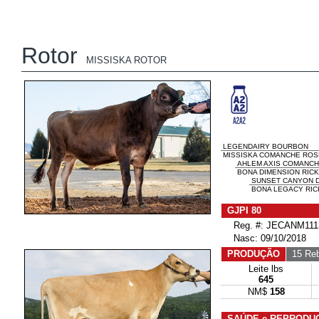
Rotor
MISSISKA ROTOR
LEGENDAIRY BOURBON
MISSISKA COMANCHE RO
AHLEM AXIS COMANC
BONA DIMENSION RICKI
SUNSET CANYON D
BONA LEGACY RICK
GJPI 80
Reg. #: JECANM111
Nasc: 09/10/2018
PRODUÇÃO
15 Reb
Leite lbs
645
NM$
158
SAÚDE e REPRODU