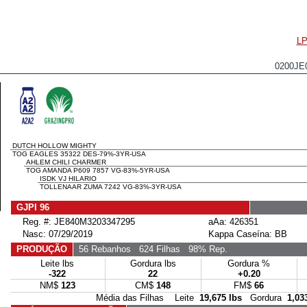
LP
0200JE
DUTCH HOLLOW MIGHTY
TOG EAGLES 35322 DES-79%-3YR-USA
AHLEM CHILI CHARMER
TOG AMANDA P609 7857 VG-83%-5YR-USA
ISDK VJ HILARIO
TOLLENAAR ZUMA 7242 VG-83%-3YR-USA
GJPI 96
Reg. #: JE840M3203347295
aAa: 426351
Nasc: 07/29/2019
Kappa Caseína: BB
PRODUÇÃO
56 Rebanhos
624 Filhas
98% Rep.
Leite lbs
Gordura lbs
Gordura %
-322
22
+0.20
NM$
123
CM$
148
FM$
66
Média das Filhas Leite
19,675 lbs
Gordura
1,03