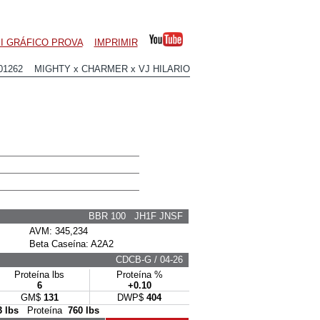
I GRÁFICO PROVA
IMPRIMIR
01262 MIGHTY x CHARMER x VJ HILARIO
BBR 100 JH1F JNSF
AVM: 345,234
Beta Caseína: A2A2
CDCB-G / 04-26
Proteína lbs
Proteína %
6
+0.10
GM$
131
DWP$
404
3 lbs
Proteína
760 lbs