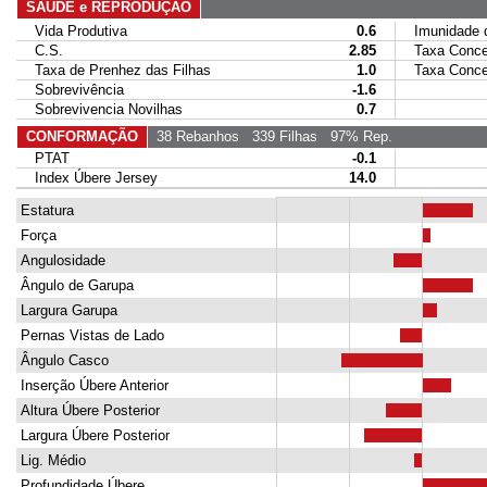
SAÚDE e REPRODUÇÃO
Vida Produtiva
0.6
Imunidade da
C.S.
2.85
Taxa Conce
Taxa de Prenhez das Filhas
1.0
Taxa Concep
Sobrevivência
-1.6
Sobrevivencia Novilhas
0.7
CONFORMAÇÃO
38 Rebanhos
339 Filhas
97% Rep.
PTAT
-0.1
Index Úbere Jersey
14.0
Estatura
Força
Angulosidade
Ângulo de Garupa
Largura Garupa
Pernas Vistas de Lado
Ângulo Casco
Inserção Úbere Anterior
Altura Úbere Posterior
Largura Úbere Posterior
Lig. Médio
Profundidade Úbere