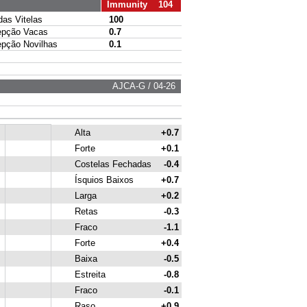
Immunity 104
s Vitelas
100
pção Vacas
0.7
ção Novilhas
0.1
AJCA-G / 04-26
Alta
+0.7
Forte
+0.1
Costelas Fechadas
-0.4
Ísquios Baixos
+0.7
Larga
+0.2
Retas
-0.3
Fraco
-1.1
Forte
+0.4
Baixa
-0.5
Estreita
-0.8
Fraco
-0.1
Raso
+0.9