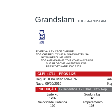
Grandslam
TOG GRANDSLAM
RIVER VALLEY CECE CHROME
TOG CHERRY U743 8334 VG-85%-3YR-USA
GLYNN HEADLINE NEWS
TOG AMANDA P467 7642 VG-82%-2YR-USA
SUGAR GROVE VALENTINO AXIS
PRESCOTT KATIE J500 7255
GLPI +1711 PRO$ 1125
Reg. #: JE840M3209969076
aA
Nasc: 09/20/2019
Ka
PRODUÇÃO
G Rebanhos
G Filhas
73% Rep.
Leite kg
Gordura kg
1206
32
Velocidade Ordenha
Temperamento
100
103