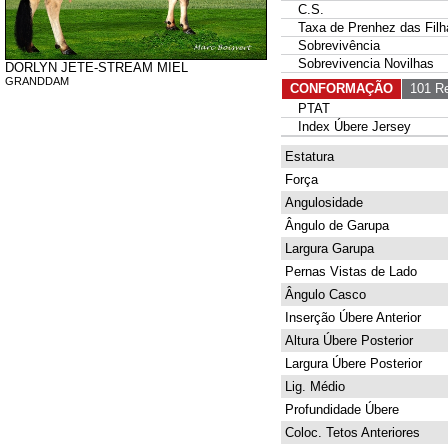
C.S.
Taxa de Prenhez das Filh
Sobrevivência
Sobrevivencia Novilhas
DORLYN JETE-STREAM MIEL
GRANDDAM
CONFORMAÇÃO
101 Re
PTAT
Index Úbere Jersey
Estatura
Força
Angulosidade
Ângulo de Garupa
Largura Garupa
Pernas Vistas de Lado
Ângulo Casco
Inserção Úbere Anterior
Altura Úbere Posterior
Largura Úbere Posterior
Lig. Médio
Profundidade Úbere
Coloc. Tetos Anteriores