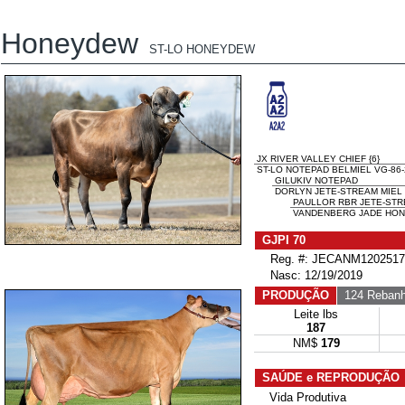
Honeydew
ST-LO HONEYDEW
JX RIVER VALLEY CHIEF {6}
ST-LO NOTEPAD BELMIEL VG-86-
GILUKIV NOTEPAD
DORLYN JETE-STREAM MIEL S
PAULLOR RBR JETE-ST
VANDENBERG JADE HONE
GJPI 70
Reg. #: JECANM1202517
Nasc: 12/19/2019
PRODUÇÃO
124 Reban
Leite lbs
187
NM$
179
SAÚDE e REPRODUÇÃO
Vida Produtiva