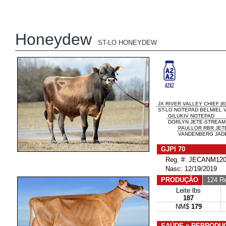
Honeydew
ST-LO HONEYDEW
JX RIVER VALLEY CHIEF {6
ST-LO NOTEPAD BELMIEL V
GILUKIV NOTEPAD
DORLYN JETE-STREAM M
PAULLOR RBR JET
VANDENBERG JADE
GJPI 70
Reg. #: JECANM120
Nasc: 12/19/2019
PRODUÇÃO
124 Re
Leite lbs
187
NM$
179
SAÚDE e REPRODU