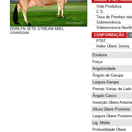
Vida Produtiva
C.S.
Taxa de Prenhez das 
Sobrevivência
Sobrevivencia Novil
DORLYN JETE-STREAM MIEL
GRANDDAM
CONFORMAÇÃO
10
PTAT
Index Úbere Jersey
Estatura
Força
Angulosidade
Ângulo de Garupa
Largura Garupa
Pernas Vistas de Lado
Ângulo Casco
Inserção Úbere Anterio
Altura Úbere Posterior
Largura Úbere Posterio
Lig. Médio
Profundidade Úbere