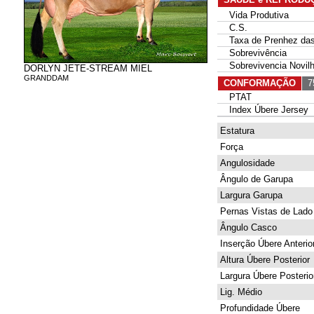
Vida Produtiva
C.S.
Taxa de Prenhez das 
Sobrevivência
Sobrevivencia Novil
DORLYN JETE-STREAM MIEL
GRANDDAM
CONFORMAÇÃO
75
PTAT
Index Úbere Jersey
Estatura
Força
Angulosidade
Ângulo de Garupa
Largura Garupa
Pernas Vistas de Lado
Ângulo Casco
Inserção Úbere Anterio
Altura Úbere Posterior
Largura Úbere Posterio
Lig. Médio
Profundidade Úbere