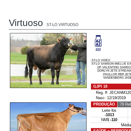
Virtuoso
ST-LO VIRTUOSO
ST-LO VIDEO
ST-LO SAMSON MIELLIE EX-
DP VALENTINO SAMSO
DORLYN JETE-STREAM M
PAULLOR RBR JET
VANDENBERG JADE
GJPI 18
Reg. #: JECANM120
Nasc: 12/19/2019
PRODUÇÃO
79 Reb
Leite lbs
-1013
NM$
-110
Média
SAÚDE e REPRODU