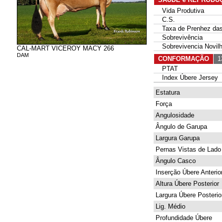
Vida Produtiva
C.S.
Taxa de Prenhez das 
Sobrevivência
Sobrevivencia Novil
CAL-MART VICEROY MACY 266
DAM
CONFORMAÇÃO
13
PTAT
Index Úbere Jersey
Estatura
Força
Angulosidade
Ângulo de Garupa
Largura Garupa
Pernas Vistas de Lado
Ângulo Casco
Inserção Úbere Anterio
Altura Úbere Posterior
Largura Úbere Posterio
Lig. Médio
Profundidade Úbere