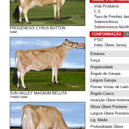
Vida Produtiva
C.S.
Taxa de Prenhez das 
Sobrevivência
Sobrevivencia Novil
PROGENESIS CYRUS BUTTON
DAM
CONFORMAÇÃO
5 
PTAT
Index Úbere Jersey
Estatura
Força
Angulosidade
Ângulo de Garupa
Largura Garupa
Pernas Vistas de Lado
SUN VALLEY MAGNUM BELLITA
Ângulo Casco
THIRD DAM
Inserção Úbere Anterio
Altura Úbere Posterior
Largura Úbere Posterio
Lig. Médio
Profundidade Úbere