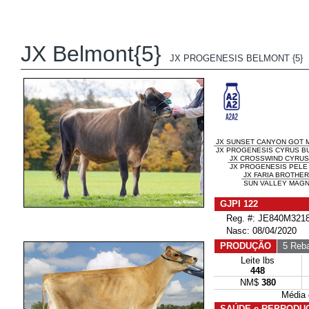
JX Belmont{5}
JX PROGENESIS BELMONT {5}
JX SUNSET CANYON GOT MA
JX PROGENESIS CYRUS BU
JX CROSSWIND CYRUS 
JX PROGENESIS PELE 
JX FARIA BROTHER
SUN VALLEY MAGNU
GJPI 122
Reg. #: JE840M3218
Nasc: 08/04/2020
PRODUÇÃO
5 Reb
Leite lbs
448
NM$
380
Média
SAÚDE e REPRODU