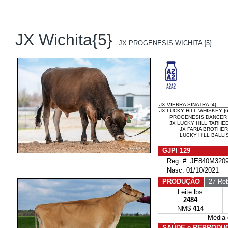
JX Wichita{5}
JX PROGENESIS WICHITA {5}
JX VIERRA SINATRA {4}
JX LUCKY HILL WHISKEY {
PROGENESIS DANCER
JX LUCKY HILL TARHE
JX FARIA BROTHER
LUCKY HILL BALLI
GJPI 129
Reg. #: JE840M3209
Nasc: 01/10/2021
PRODUÇÃO
27 Reb
Leite lbs
2484
NM$
414
Média
SAÚDE e REPRODU