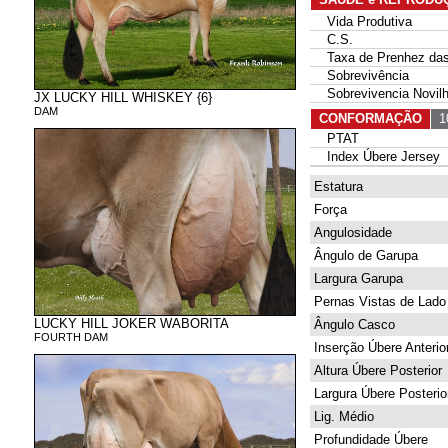
Vida Produtiva
C.S.
Taxa de Prenhez das 
Sobrevivência
Sobrevivencia Novil
JX LUCKY HILL WHISKEY {6}
DAM
CONFORMAÇÃO
10
PTAT
Index Úbere Jersey
Estatura
Força
Angulosidade
Ângulo de Garupa
Largura Garupa
Pernas Vistas de Lado
LUCKY HILL JOKER WABORITA
Ângulo Casco
FOURTH DAM
Inserção Úbere Anterio
Altura Úbere Posterior
Largura Úbere Posterio
Lig. Médio
Profundidade Úbere