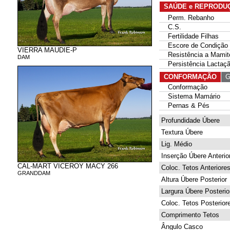
SAÚDE e REPRODU
Perm. Rebanho
C.S.
Fertilidade Filhas
Escore de Condição 
VIERRA MAUDIE-P
Resistência a Mamit
DAM
Persistência Lactaç
CONFORMAÇÃO
G 
Conformação
Sistema Mamário
Pernas & Pés
Profundidade Úbere
Textura Úbere
Lig. Médio
Inserção Úbere Anterio
CAL-MART VICEROY MACY 266
Coloc. Tetos Anteriore
GRANDDAM
Altura Úbere Posterior
Largura Úbere Posterio
Coloc. Tetos Posterior
Comprimento Tetos
Ângulo Casco