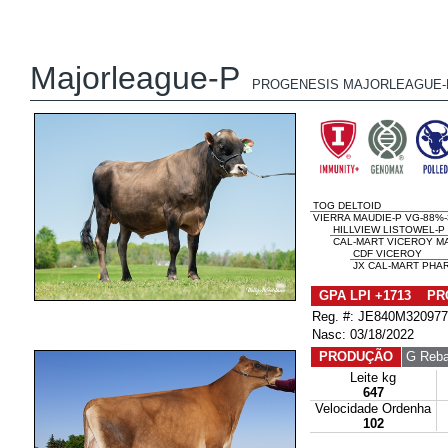
Majorleague-P
PROGENESIS MAJORLEAGUE-
TOG DELTOID
VIERRA MAUDIE-P VG-88%
HILLVIEW LISTOWEL-P
CAL-MART VICEROY MA
CDF VICEROY
JX CAL-MART PHAR
GPA LPI +1713 PR
Reg. #: JE840M32097
Nasc: 03/18/2022
PRODUÇÃO
G Reba
Leite kg
647
Velocidade Ordenha
102