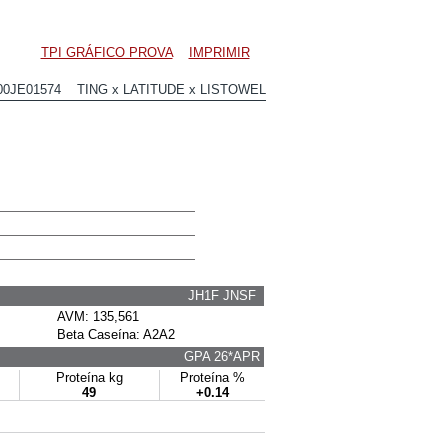
TPI GRÁFICO PROVA
IMPRIMIR
00JE01574 TING x LATITUDE x LISTOWEL
JH1F JNSF
AVM: 135,561
Beta Caseína: A2A2
GPA 26*APR
Proteína kg
Proteína %
49
+0.14