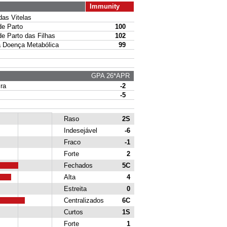
Immunity
s Vitelas
e Parto
100
 Parto das Filhas
102
Doença Metabólica
99
GPA 26*APR
ra
-2
-5
Raso
2S
Indesejável
-6
Fraco
-1
Forte
2
Fechados
5C
Alta
4
Estreita
0
Centralizados
6C
Curtos
1S
Forte
1