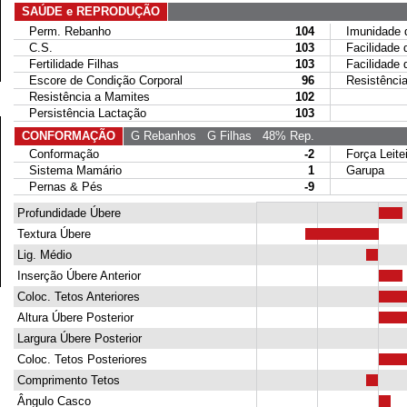
SAÚDE e REPRODUÇÃO
Perm. Rebanho
104
Imunidade da
C.S.
103
Facilidade d
Fertilidade Filhas
103
Facilidade de
Escore de Condição Corporal
96
Resistência 
Resistência a Mamites
102
Persistência Lactação
103
CONFORMAÇÃO
G Rebanhos
G Filhas
48% Rep.
Conformação
-2
Força Leitei
Sistema Mamário
1
Garupa
Pernas & Pés
-9
Profundidade Úbere
Textura Úbere
Lig. Médio
Inserção Úbere Anterior
Coloc. Tetos Anteriores
Altura Úbere Posterior
Largura Úbere Posterior
Coloc. Tetos Posteriores
Comprimento Tetos
Ângulo Casco