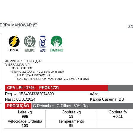
IERRA MANOWAR {5}
02
JX PINE-TREE TING {4}-P
VIERRA MARIA-P
TOG LATITUDE
VIERRA MAUDIE-P VG-88%-3YR-USA
HILLVIEW LISTOWEL-P
CAL-MART VICEROY MACY 266 VG-86%-7YR-USA
GPA LPI +1746 PRO$ 1721
Reg. #: JE840M3282074690
aAa:
Nasc: 03/01/2024
Kappa Caseína: BB
PRODUÇÃO
G Rebanhos
G Filhas
59% Rep.
Leite kg
Gordura kg
Gordura %
996
59
+0.11
Velocidade Ordenha
Temperamento
103
95