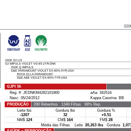
020
ISDK DJ LIX
DJ IMPULS VIOLET VG-85-2YR-DNK
ISDK Q IMPULS
D&E PARAMOUNT VIOLET EX-90%-5YR-USA
ROCK ELLA PARAMOUNT
D&E ABE VIOLET EX-90%-7YR-USA
GJPI 56
Reg. #: JEDNKM4282101900
aAa: 342516
Nasc: 05/24/2012
Kappa Caseína: BB
PRODUÇÃO
290 Rebanhos
1348 Filhas
99% Rep.
Leite lbs
Gordura lbs
Gordura %
-1207
32
+0.51
NM$
124
CM$
164
FM$
28
Média das Filhas Leite
20,263 lbs
Gordura
1,07
SAÚDE e REPRODUÇÃO