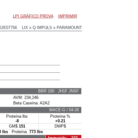
LPI GRÁFICO PROVA
IMPRIMIR
0JE07756 LIX x Q IMPULS x PARAMOUNT
BBR 100 JH1F JNSF
AVM: 234,246
Beta Caseína: A2A2
MACE-G / 04-26
Proteína lbs
Proteína %
-8
+0.21
GM$
151
DWP$
3 lbs
Proteína
773 lbs
Immunity 103