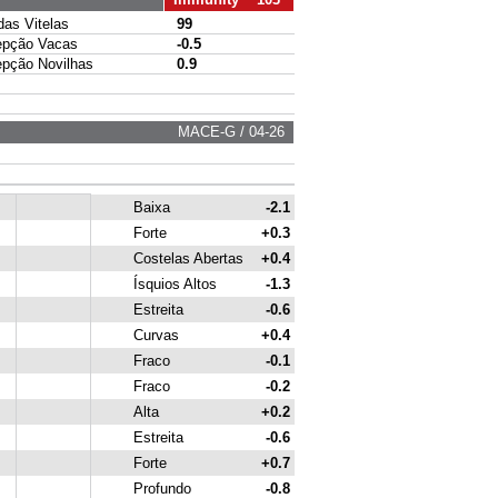
s Vitelas
99
pção Vacas
-0.5
ção Novilhas
0.9
MACE-G / 04-26
Baixa
-2.1
Forte
+0.3
Costelas Abertas
+0.4
Ísquios Altos
-1.3
Estreita
-0.6
Curvas
+0.4
Fraco
-0.1
Fraco
-0.2
Alta
+0.2
Estreita
-0.6
Forte
+0.7
Profundo
-0.8