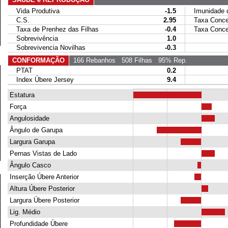
Vida Produtiva
-1.5
Imunidade da
C.S.
2.95
Taxa Conce
Taxa de Prenhez das Filhas
-0.4
Taxa Concep
Sobrevivência
1.0
Sobrevivencia Novilhas
-0.3
CONFORMAÇÃO
166 Rebanhos
508 Filhas
95% Rep.
PTAT
0.2
Index Úbere Jersey
9.4
Estatura
Força
Angulosidade
Ângulo de Garupa
Largura Garupa
Pernas Vistas de Lado
Ângulo Casco
Inserção Úbere Anterior
Altura Úbere Posterior
Largura Úbere Posterior
Lig. Médio
Profundidade Úbere