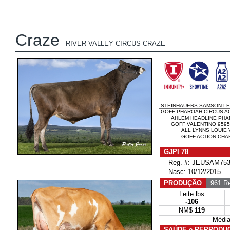
Craze
RIVER VALLEY CIRCUS CRAZE
STEINHAUERS SAMSON L
GOFF PHAROAH CIRCUS AC
AHLEM HEADLINE PHA
GOFF VALENTINO 9595
ALL LYNNS LOUIE 
GOFF ACTION CHA
GJPI 78
Reg. #: JEUSAM753
Nasc: 10/12/2015
PRODUÇÃO
961 Re
Leite lbs
-106
NM$
119
Média
SAÚDE e REPRODU