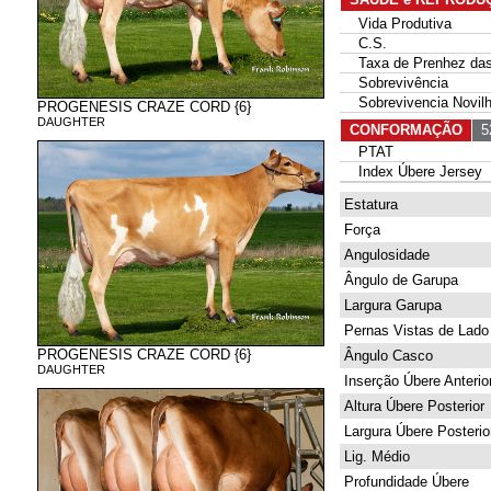
Vida Produtiva
C.S.
Taxa de Prenhez das 
Sobrevivência
Sobrevivencia Novil
PROGENESIS CRAZE CORD {6}
DAUGHTER
CONFORMAÇÃO
52
PTAT
Index Úbere Jersey
Estatura
Força
Angulosidade
Ângulo de Garupa
Largura Garupa
Pernas Vistas de Lado
PROGENESIS CRAZE CORD {6}
Ângulo Casco
DAUGHTER
Inserção Úbere Anterio
Altura Úbere Posterior
Largura Úbere Posterio
Lig. Médio
Profundidade Úbere