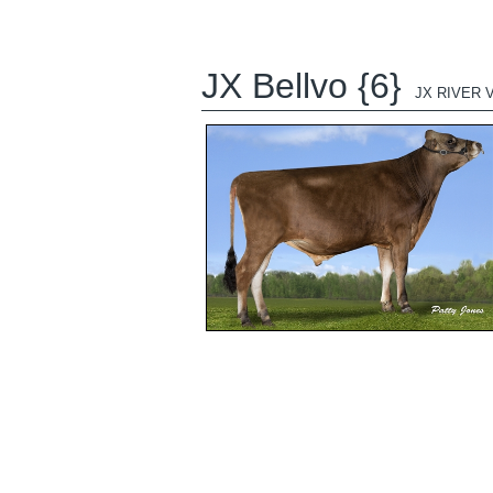
JX Bellvo {6}
JX RIVER 