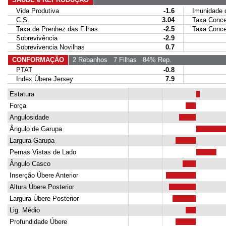
Vida Produtiva
-1.6
Imunidade da
C.S.
3.04
Taxa Conce
Taxa de Prenhez das Filhas
-2.5
Taxa Concep
Sobrevivência
-2.9
Sobrevivencia Novilhas
0.7
CONFORMAÇÃO
2 Rebanhos
7 Filhas
84% Rep.
PTAT
-0.8
Index Úbere Jersey
7.9
Estatura
Força
Angulosidade
Ângulo de Garupa
Largura Garupa
Pernas Vistas de Lado
Ângulo Casco
Inserção Úbere Anterior
Altura Úbere Posterior
Largura Úbere Posterior
Lig. Médio
Profundidade Úbere