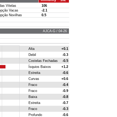
s Vitelas
106
pção Vacas
-2.1
ção Novilhas
0.5
AJCA-G / 04-26
Alta
+0.1
Debil
-0.3
Costelas Fechadas
-0.5
Ísquios Baixos
+1.2
Estreita
-0.6
Curvas
+0.6
Fraco
-0.4
Fraco
-0.9
Baixa
-0.8
Estreita
-0.7
Fraco
-0.3
Profundo
-0.6