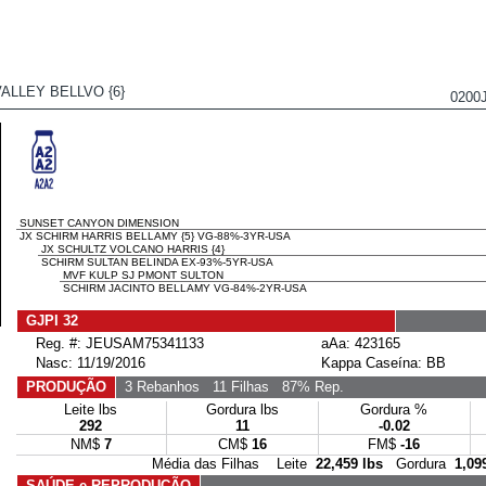
VALLEY BELLVO {6}
0200
SUNSET CANYON DIMENSION
JX SCHIRM HARRIS BELLAMY {5} VG-88%-3YR-USA
JX SCHULTZ VOLCANO HARRIS {4}
SCHIRM SULTAN BELINDA EX-93%-5YR-USA
MVF KULP SJ PMONT SULTON
SCHIRM JACINTO BELLAMY VG-84%-2YR-USA
GJPI 32
Reg. #: JEUSAM75341133
aAa: 423165
Nasc: 11/19/2016
Kappa Caseína: BB
PRODUÇÃO
3 Rebanhos
11 Filhas
87% Rep.
Leite lbs
Gordura lbs
Gordura %
292
11
-0.02
NM$
7
CM$
16
FM$
-16
Média das Filhas Leite
22,459 lbs
Gordura
1,09
SAÚDE e REPRODUÇÃO