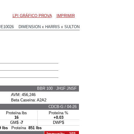
LPI GRÁFICO PROVA
IMPRIMIR
JE10026 DIMENSION x HARRIS x SULTON
BBR 100 JH1F JNSF
AVM: 456,246
Beta Caseína: A2A2
CDCB-G / 04-26
Proteína lbs
Proteína %
16
+0.03
GM$
-7
DWP$
9 lbs
Proteína
851 lbs
Immunity 102