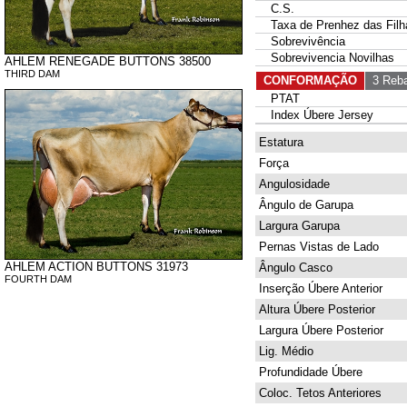
C.S.
Taxa de Prenhez das Filh
Sobrevivência
Sobrevivencia Novilhas
AHLEM RENEGADE BUTTONS 38500
THIRD DAM
CONFORMAÇÃO
3 Reba
PTAT
Index Úbere Jersey
Estatura
Força
Angulosidade
Ângulo de Garupa
Largura Garupa
Pernas Vistas de Lado
AHLEM ACTION BUTTONS 31973
Ângulo Casco
FOURTH DAM
Inserção Úbere Anterior
Altura Úbere Posterior
Largura Úbere Posterior
Lig. Médio
Profundidade Úbere
Coloc. Tetos Anteriores