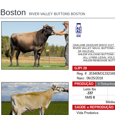
Boston
RIVER VALLEY BUTTONS BOSTON
OAKLANE DAZZLER DISCO 2127
RIVER VALLEY NXLVL BUTTONS 
DP NXLEVEL
AHLEM VOLCANO BUTTONS 4
ALL LYNNS LEGAL VOL
AHLEM RENEGADE BUTTO
GJPI 28
Reg. #: JE840M31332349
Nasc: 06/25/2018
PRODUÇÃO
4 Rebanho
Leite lbs
-337
NM$
0
Média
SAÚDE e REPRODUÇÃO
Vida Produtiva