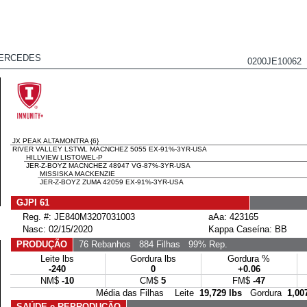
MERCEDES
0200JE10062
JX PEAK ALTAMONTRA {6}
RIVER VALLEY LSTWL MACNCHEZ 5055 EX-91%-3YR-USA
HILLVIEW LISTOWEL-P
JER-Z-BOYZ MACNCHEZ 48947 VG-87%-3YR-USA
MISSISKA MACKENZIE
JER-Z-BOYZ ZUMA 42059 EX-91%-3YR-USA
GJPI 61
Reg. #: JE840M3207031003
aAa: 423165
Nasc: 02/15/2020
Kappa Caseína: BB
PRODUÇÃO
76 Rebanhos
884 Filhas
99% Rep.
Leite lbs
Gordura lbs
Gordura %
-240
0
+0.06
NM$
-10
CM$
5
FM$
-47
Média das Filhas Leite
19,729 lbs
Gordura
1,00
SAÚDE e REPRODUÇÃO