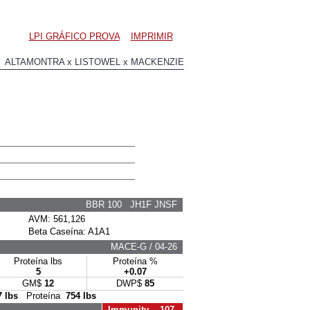
LPI GRÁFICO PROVA
IMPRIMIR
 ALTAMONTRA x LISTOWEL x MACKENZIE
BBR 100 JH1F JNSF
AVM: 561,126
Beta Caseína: A1A1
MACE-G / 04-26
Proteína lbs
Proteína %
5
+0.07
GM$
12
DWP$
85
7 lbs
Proteína
754 lbs
Immunity 107