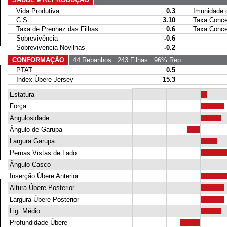
Vida Produtiva
0.3
Imunidade da
C.S.
3.10
Taxa Conce
Taxa de Prenhez das Filhas
0.6
Taxa Concep
Sobrevivência
-0.6
Sobrevivencia Novilhas
-0.2
CONFORMAÇÃO
44 Rebanhos
243 Filhas
96% Rep.
PTAT
0.5
Index Úbere Jersey
15.3
Estatura
Força
Angulosidade
Ângulo de Garupa
Largura Garupa
Pernas Vistas de Lado
Ângulo Casco
Inserção Úbere Anterior
Altura Úbere Posterior
Largura Úbere Posterior
Lig. Médio
Profundidade Úbere