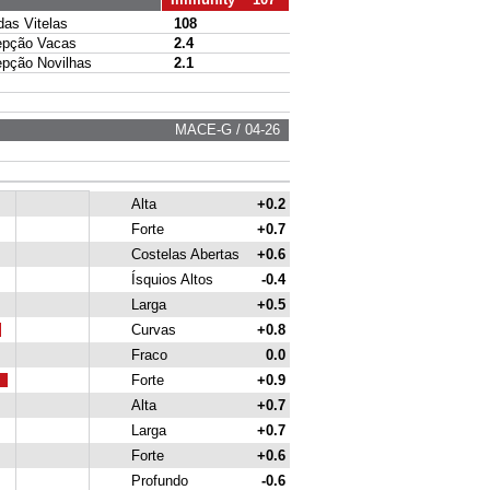
s Vitelas
108
pção Vacas
2.4
ção Novilhas
2.1
MACE-G / 04-26
Alta
+0.2
Forte
+0.7
Costelas Abertas
+0.6
Ísquios Altos
-0.4
Larga
+0.5
Curvas
+0.8
Fraco
0.0
Forte
+0.9
Alta
+0.7
Larga
+0.7
Forte
+0.6
Profundo
-0.6