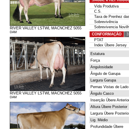
Vida Produtiva
C.S.
Taxa de Prenhez das 
Sobrevivência
Sobrevivencia Novil
RIVER VALLEY LSTWL MACNCHEZ 5055
DAM
CONFORMAÇÃO
31
PTAT
Index Úbere Jersey
Estatura
Força
Angulosidade
Ângulo de Garupa
Largura Garupa
Pernas Vistas de Lado
RIVER VALLEY LSTWL MACNCHEZ 5055
Ângulo Casco
DAM
Inserção Úbere Anterio
Altura Úbere Posterior
Largura Úbere Posterio
Lig. Médio
Profundidade Úbere