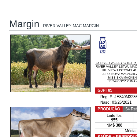
Margin
RIVER VALLEY MAC MARGIN
JX RIVER VALLEY CHIEF {6
RIVER VALLEY LSTWL MAC
HILLVIEW LISTOWEL-P
JER-Z-BOYZ MACNCHEZ
MISSISKA MACKEN
JER-Z-BOYZ ZUMA 
GJPI 85
Reg. #: JE840M3236
Nasc: 03/26/2021
PRODUÇÃO
54 Reb
Leite lbs
955
NM$
388
Média
SAÚDE e REPRODU