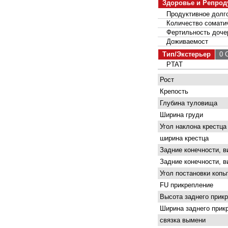
Здоровье и Репрод
Продуктивное долго
Количество соматич
Фертильность доче
Доживаемост
Тип/Экстерьер
0 С
PTAT
Рост
Крепость
Глубина туловища
Ширина груди
Угол наклона крестца
ширина крестца
Задние конечности, в
Задние конечности, в
Угол постановки копы
FU прикрепление
Высота заднего прик
Ширина заднего прик
связка вымени