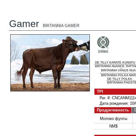
Gamer
BRITANNIA GAMER
DE TILLY KARATE KUNGFU
BRITANNIA NUANCE TARTIN
BRITANNIA VÃNUS NU
BRITANNIA POLKA MAR
DE TILLY POLKA
BRITANNIA PHOSTE
TPI
Рег. #: CNCANM111
Дата рождения: 10/
Продуктивность
0
Молоко фунты
NM$