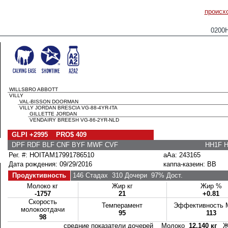
происх
0200
WILLSBRO ABBOTT
VILLY
VAL-BISSON DOORMAN
VILLY JORDAN BRESCIA VG-88-4YR-ITA
GILLETTE JORDAN
VENDAIRY BREESH VG-86-2YR-NLD
GLPI +2995 PRO$ 409
DPF RDF BLF CNF BYF MWF CVF
HH1F 
Рег. #: HOITAM17991786510
aAa: 243165
Дата рождения: 09/29/2016
каппа-казеин: BB
Продуктивность
146 Стадах
310 Дочери
97% Дост.
Молоко кг
Жир кг
Жир %
-1757
21
+0.81
Скорость
Темперамент
Эффективность 
молокоотдачи
95
113
98
средние показатели дочерей Молоко
12,140 кг
Ж