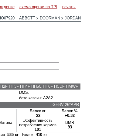
ождение
схема оценки по TPI
печать
HO07920 ABBOTT x DOORMAN x JORDAN
HH2F HH3F HH4F HH5C HH6F HCDF HMWF
DMS:
бета-казеин: A2A2
GEBV 26*APR
Белок кг
Белок %
-22
+0.32
Эффективность
Метана
BMR
потребления кормов
93
101
ир
535 кг
Белок
410 кг