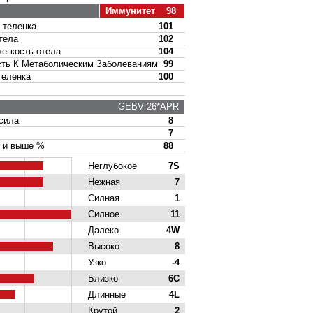
Иммунитет 98
теленка
101
тела
102
гкость отела
104
ь К Метаболическим Заболеваниям
99
еленка
100
GEBV 26*APR
сила
8
7
и выше %
88
Неглубокое
7S
Нежная
7
Силная
1
Силное
11
Далеко
4W
Высоко
8
Узко
-4
Близко
6C
Длинные
4L
Крутой
2