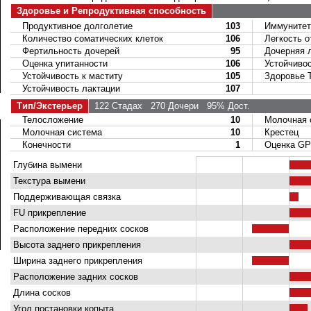
Здоровье и Репродуктивная способность
Продуктивное долголетие
103
Иммунитет 
Количество соматических клеток
106
Легкость о
Фертильность дочерей
95
Дочерняя ле
Оценка упитанности
106
Устойчивост
Устойчивость к маститу
105
Здоровье Т
Устойчивость лактации
107
Тип/Экстерьер
122 Стадах
270 Дочери
95% Дост.
Телосложение
10
Молочная 
Молочная система
10
Крестец
Конечности
1
Оценка GP 
Глубина вымени
Текстура вымени
Поддерживающая связка
FU прикрепление
Расположение передних сосков
Высота заднего прикрепления
Ширина заднего прикрепления
Расположение задних сосков
Длина сосков
Угол постановки копыта