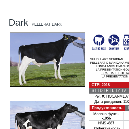
Dark
PELLERAT DARK
SULLY HART MERIDIAN
PELLERAT O MAN DANA VG-
LONG-LANGS OMAN O
LA PRESENTATION GOL
BRAEDALE GOLD
LA PRESENTATION 
GTPI 2018
ST TD TR TL TY TV
Рег. #: HOCANM107
Дата рождения: 11/
Продуктивность
1
Молоко фунты
-1056
NM$
-887
Эффективность