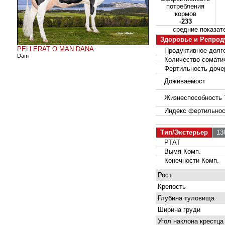
потребления
кормов
-233
средние показ
Здоровье и Репрод
PELLERAT O MAN DANA
Продуктивное долго
Dam
Количество соматич
Фертильность доче
Доживаемост
Жизнеспособность 
Индекс фертильнос
Тип/Экстерьер
136
PTAT
Вымя Комп.
Конечности Комп.
Рост
Крепость
Глубина туловища
Ширина груди
Угол наклона крестца