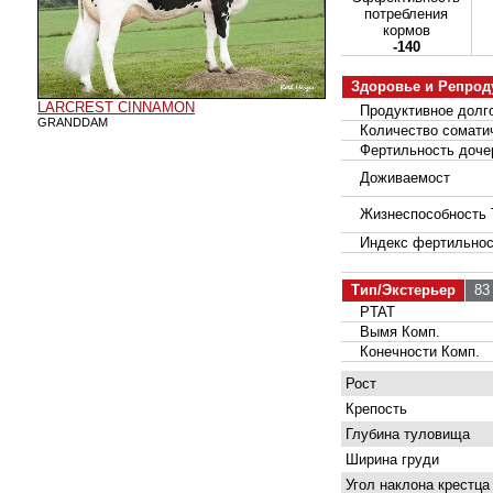
потребления
кормов
-140
Здоровье и Репрод
LARCREST CINNAMON
Продуктивное долго
GRANDDAM
Количество соматич
Фертильность доче
Доживаемост
Жизнеспособность 
Индекс фертильнос
Тип/Экстерьер
83 
PTAT
Вымя Комп.
Конечности Комп.
Рост
Крепость
Глубина туловища
Ширина груди
Угол наклона крестца