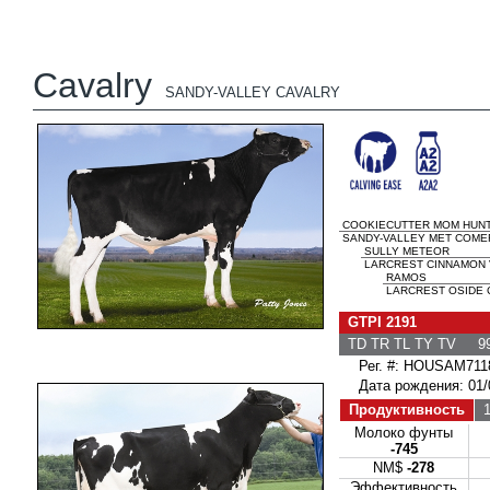
Cavalry
SANDY-VALLEY CAVALRY
COOKIECUTTER MOM HUN
SANDY-VALLEY MET COMER
SULLY METEOR
LARCREST CINNAMON 
RAMOS
LARCREST OSIDE 
GTPI 2191
TD TR TL TY TV 99
Рег. #: HOUSAM711
Дата рождения: 01/
Продуктивность
1
Молоко фунты
-745
NM$
-278
Эффективность