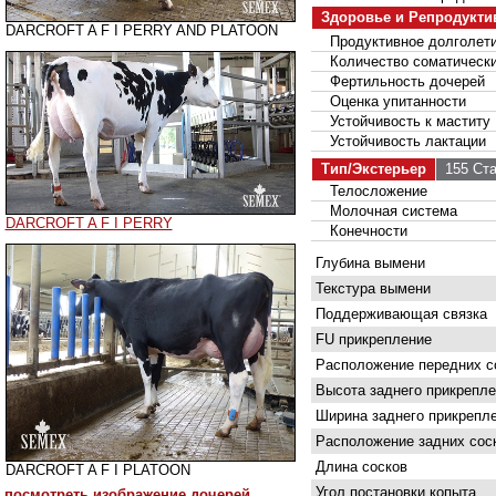
Здоровье и Репродукти
DARCROFT A F I PERRY AND PLATOON
Продуктивное долголет
Количество соматически
Фертильность дочерей
Оценка упитанности
Устойчивость к маститу
Устойчивость лактации
Тип/Экстерьер
155 Ста
Телосложение
Молочная система
DARCROFT A F I PERRY
Конечности
Глубина вымени
Текстура вымени
Поддерживающая связка
FU прикрепление
Расположение передних с
Высота заднего прикрепле
Ширина заднего прикрепл
Расположение задних сос
Длина сосков
DARCROFT A F I PLATOON
Угол постановки копыта
посмотреть изображение дочерей