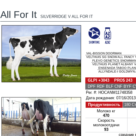
All For It
SILVERRIDGE V ALL FOR IT
VAL-BISSON DOORMAN
VELTHUIS SG SNOW ALL FANCY V
FLEVO GENETICS SNOWMA
VELTHUIS PLANET ALBANY V
ENSENADA TABOO PLAN
ALLYNDALE-I GOLDWYN A
GLPI +3043 PRO$ 243
DPF RDF BLF CNF BYF C
Рег. #: HOCANM11748358
Дата рождения: 07/16/2013
Продуктивность
180 С
Молоко кг
470
Скорость
молокоотдачи
93
средние