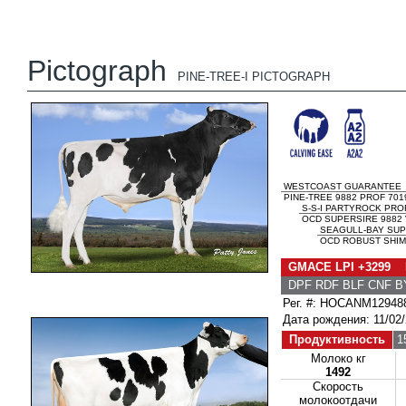
Pictograph
PINE-TREE-I PICTOGRAPH
WESTCOAST GUARANTEE
PINE-TREE 9882 PROF 701
S-S-I PARTYROCK PRO
OCD SUPERSIRE 9882 
SEAGULL-BAY SUP
OCD ROBUST SHIM
GMACE LPI +3299 
DPF RDF BLF CNF B
Рег. #: HOCANM12948
Дата рождения: 11/02
Продуктивность
1
Молоко кг
1492
Скорость
молокоотдачи