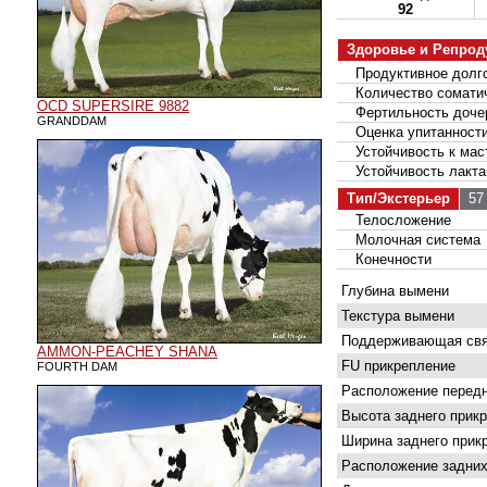
92
Здоровье и Репрод
Продуктивное долго
Количество соматич
OCD SUPERSIRE 9882
Фертильность доче
GRANDDAM
Оценка упитанност
Устойчивость к мас
Устойчивость лакта
Тип/Экстерьер
57 
Телосложение
Молочная система
Конечности
Глубина вымени
Текстура вымени
Поддерживающая свя
AMMON-PEACHEY SHANA
FU прикрепление
FOURTH DAM
Расположение передн
Высота заднего прик
Ширина заднего прик
Расположение задних