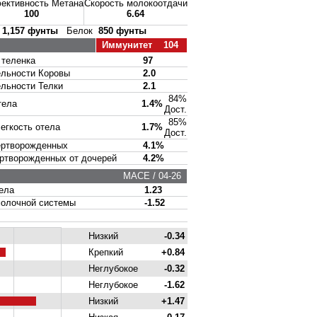
ктивность Метана
Скорость молокоотдачи
100
6.64
р
1,157 фунты
Белок
850 фунты
Иммунитет 104
теленка
97
ьности Коровы
2.0
ьности Телки
2.1
84%
тела
1.4%
Дост.
85%
гкость отела
1.7%
Дост.
ртворожденных
4.1%
творожденных от дочерей
4.2%
MACE / 04-26
ела
1.23
олочной системы
-1.52
Низкий
-0.34
Крепкий
+0.84
Неглубокое
-0.32
Неглубокое
-1.62
Низкий
+1.47