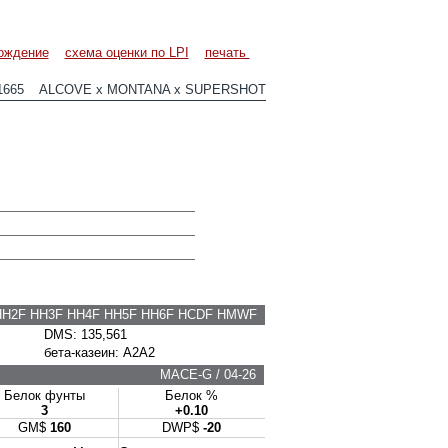
ождение
схема оценки по LPI
печать
1665 ALCOVE x MONTANA x SUPERSHOT
HH2F HH3F HH4F HH5F HH6F HCDF HMWF
DMS: 135,561
бета-казеин: A2A2
MACE-G / 04-26
Белок фунты
Белок %
3
+0.10
GM$
160
DWP$
-20