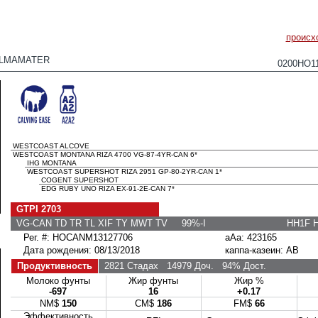
происх
LMAMATER
0200HO1
WESTCOAST ALCOVE
WESTCOAST MONTANA RIZA 4700 VG-87-4YR-CAN 6*
IHG MONTANA
WESTCOAST SUPERSHOT RIZA 2951 GP-80-2YR-CAN 1*
COGENT SUPERSHOT
EDG RUBY UNO RIZA EX-91-2E-CAN 7*
GTPI 2703
VG-CAN TD TR TL XIF TY MWT TV 99%-I
HH1F 
Рег. #: HOCANM13127706
aAa: 423165
Дата рождения: 08/13/2018
каппа-казеин: AB
Продуктивность
2821 Стадах
14979 Доч.
94% Дост.
Молоко фунты
Жир фунты
Жир %
-697
16
+0.17
NM$
150
CM$
186
FM$
66
Эффективность