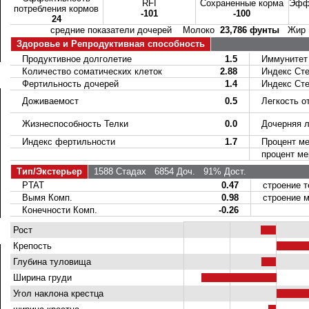
RFI
Сохраненные корма
Эффе
потребления кормов
-101
-100
24
средние показатели дочерей Молоко
23,786 фунты
Жи
Здоровье и Репродуктивная способность
Продуктивное долголетие
1.5
Иммунитет 
Количество соматических клеток
2.88
Индекс Стел
Фертильность дочерей
1.4
Индекс Стел
Доживаемост
0.5
Легкость о
Жизнеспособность Телки
0.0
Дочерняя ле
Индекс фертильности
1.7
Процент ме
процент мер
Тип/Экстерьер
1588 Стадах
6854 Доч.
91% Дост.
PTAT
0.47
строение т
Вымя Комп.
0.98
строение м
Конечности Комп.
-0.26
Рост
Крепость
Глубина туловища
Ширина груди
Угол наклона крестца