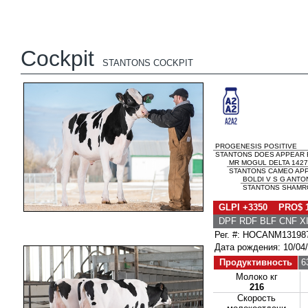
Cockpit
STANTONS COCKPIT
PROGENESIS POSITIVE
STANTONS DOES APPEAR E
MR MOGUL DELTA 1427
STANTONS CAMEO APPE
BOLDI V S G ANTO
STANTONS SHAMRO
GLPI +3350 PRO$ 
DPF RDF BLF CNF X
Рег. #: HOCANM13198
Дата рождения: 10/04
Продуктивность
6
Молоко кг
216
Скорость