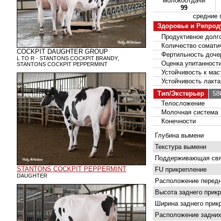
молокоотдачи
99
средние
Здоровье и Репрод
Продуктивное долго
Количество соматич
COCKPIT DAUGHTER GROUP
Фертильность доче
L TO R - STANTONS COCKPIT BRANDY,
Оценка упитанност
STANTONS COCKPIT PEPPERMINT
Устойчивость к мас
Устойчивость лакта
Тип/Экстерьер
586
Телосложение
Молочная система
Конечности
Глубина вымени
Текстура вымени
Поддерживающая свя
STANTONS COCKPIT PEPPERMINT
FU прикрепление
DAUGHTER
Расположение передн
Высота заднего прик
Ширина заднего прик
Расположение задних