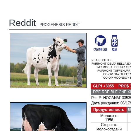
Reddit
PROGENESIS REDDIT
PEAK HOTJOB
FAIRMONT DELTA RELLA EX
MR MOGUL DELTA 1427
FAIRMONT TUFFENUFF 
CO-OP DAY TUFFE
CO-OP MOONBOY R
GLPI +3055 PRO$ 
DPF RDF BLF CNF X
Рег. #: HOCANM13353
Дата рождения: 06/17
Продуктивность
9
Молоко кг
1358
Скорость
молокоотдачи