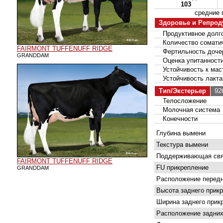
103
средние
Здоровье и Репрод
Продуктивное долго
Количество соматич
FAIRMONT TUFFENUFF RIDGE
Фертильность доче
GRANDDAM
Оценка упитанност
Устойчивость к мас
Устойчивость лакта
Тип/Экстерьер
926
Телосложение
Молочная система
Конечности
Глубина вымени
Текстура вымени
Поддерживающая свя
FAIRMONT TUFFENUFF RIDGE
FU прикрепление
GRANDDAM
Расположение передн
Высота заднего прик
Ширина заднего прик
Расположение задних