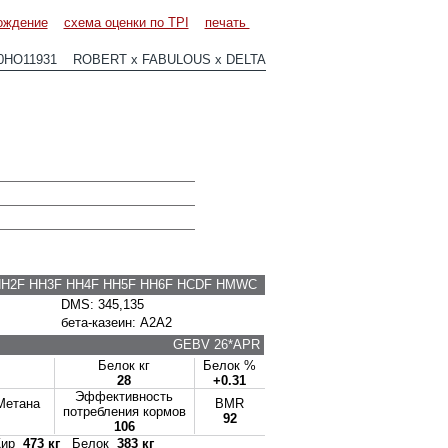
ождение
схема оценки по TPI
печать
0HO11931 ROBERT x FABULOUS x DELTA
HH2F HH3F HH4F HH5F HH6F HCDF HMWC
DMS: 345,135
бета-казеин: A2A2
GEBV 26*APR
Белок кг
Белок %
28
+0.31
Эффективность
Метана
BMR
потребления кормов
92
106
ир
473 кг
Белок
383 кг