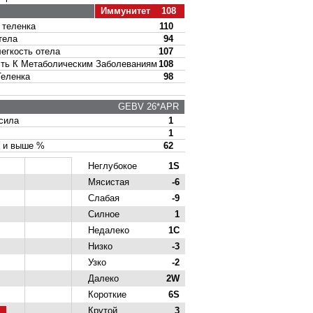
Иммунитет 108
теленка
110
тела
94
гкость отела
107
ь К Метаболическим Заболеваниям
108
еленка
98
GEBV 26*APR
сила
1
1
и выше %
62
Неглубокое
1S
Мясистая
-6
Слабая
-9
Силное
1
Недалеко
1C
Низко
-3
Узко
-2
Далеко
2W
Короткие
6S
Крутой
3