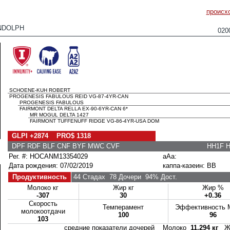
происх
NDOLPH
020
SCHOENE-KUH ROBERT
PROGENESIS FABULOUS REID VG-87-4YR-CAN
PROGENESIS FABULOUS
FAIRMONT DELTA RELLA EX-90-6YR-CAN 6*
MR MOGUL DELTA 1427
FAIRMONT TUFFENUFF RIDGE VG-86-4YR-USA DOM
GLPI +2874 PRO$ 1318
DPF RDF BLF CNF BYF MWC CVF
HH1F 
Рег. #: HOCANM13354029
aAa:
Дата рождения: 07/02/2019
каппа-казеин: BB
Продуктивность
44 Стадах
78 Дочери
94% Дост.
Молоко кг
Жир кг
Жир %
-307
30
+0.36
Скорость
Темперамент
Эффективность 
молокоотдачи
100
96
103
средние показатели дочерей Молоко
11,294 кг
Ж