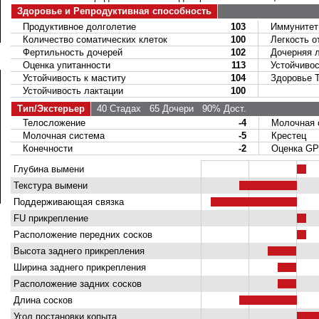
Здоровье и Репродуктивная способность
Продуктивное долголетие
103
Иммунитет 
Количество соматических клеток
100
Легкость о
Фертильность дочерей
102
Дочерняя ле
Оценка упитанности
113
Устойчивост
Устойчивость к маститу
104
Здоровье Т
Устойчивость лактации
100
Тип/Экстерьер
40 Стадах
65 Дочери
90% Дост.
Телосложение
-4
Молочная 
Молочная система
-5
Крестец
Конечности
-2
Оценка GP 
Глубина вымени
Текстура вымени
Поддерживающая связка
FU прикрепление
Расположение передних сосков
Высота заднего прикрепления
Ширина заднего прикрепления
Расположение задних сосков
Длина сосков
Угол постановки копыта