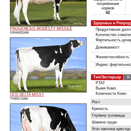
потребления
кормов
62
Здоровье и Репрод
PROGENESIS MODESTY MISSILE
Продуктивное долго
GRANDDAM
Количество соматич
Фертильность доче
Доживаемост
Жизнеспособность 
Индекс фертильнос
Тип/Экстерьер
36 
PTAT
Вымя Комп.
Конечности Комп.
OCD DELTA MISSY
THIRD DAM
Рост
Крепость
Глубина туловища
Ширина груди
Угол наклона крестца