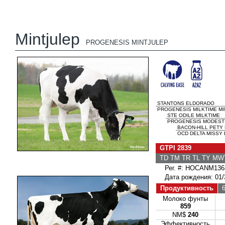
Mintjulep
PROGENESIS MINTJULEP
STANTONS ELDORADO
PROGENESIS MILKTIME MIN
STE ODILE MILKTIME
PROGENESIS MODESTY 
BACON-HILL PETY
OCD DELTA MISSY 
GTPI 2839
TD TM TR TL TY MW
Рег. #: HOCANM136
Дата рождения: 01/
Продуктивность
6
Молоко фунты
859
NM$
240
Эффективность