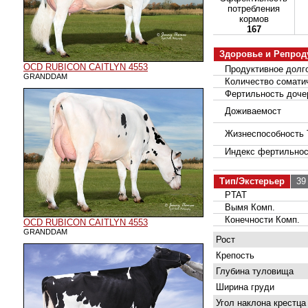
потребления
кормов
167
Здоровье и Репрод
OCD RUBICON CAITLYN 4553
Продуктивное долго
GRANDDAM
Количество соматич
Фертильность доче
Доживаемост
Жизнеспособность 
Индекс фертильнос
Тип/Экстерьер
39 
PTAT
Вымя Комп.
Конечности Комп.
OCD RUBICON CAITLYN 4553
GRANDDAM
Рост
Крепость
Глубина туловища
Ширина груди
Угол наклона крестца