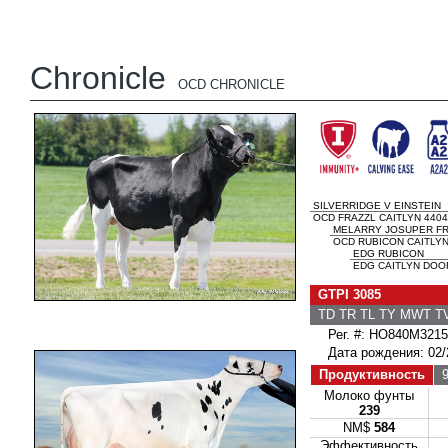
Chronicle
OCD CHRONICLE
SILVERRIDGE V EINSTEIN
OCD FRAZZL CAITLYN 4404
MELARRY JOSUPER F
OCD RUBICON CAITLYN
EDG RUBICON
EDG CAITLYN DOOR
GTPI 3085
TD TR TL TY MWT 
Рег. #: HO840M3215
Дата рождения: 02/
Продуктивность
9
Молоко фунты
239
NM$
584
Эффективность