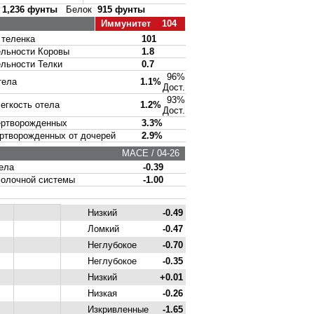
р
1,236 фунты
Белок
915 фунты
Иммунитет 104
теленка
101
ьности Коровы
1.8
ьности Телки
0.7
96%
тела
1.1%
Дост.
93%
гкость отела
1.2%
Дост.
ртворожденных
3.3%
творожденных от дочерей
2.9%
MACE / 04-26
ела
-0.39
олочной системы
-1.00
Низкий
-0.49
Ломкий
-0.47
Неглубокое
-0.70
Неглубокое
-0.35
Низкий
+0.01
Низкая
-0.26
Изкривленные
-1.65