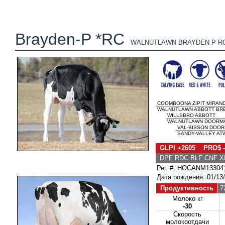
Brayden-P *RC
WALNUTLAWN BRAYDEN P R
COOMBOONA ZIPIT MIRAND
WALNUTLAWN ABBOTT BREE
WILLSBRO ABBOTT
WALNUTLAWN DOORMAN
VAL-BISSON DOO
SANDY-VALLEY ATW
GLPI +2605 PRO$ -
DPF RDC BLF CNF X
Рег. #: HOCANM13304
Дата рождения: 01/13
Продуктивность
7
Молоко кг
-30
Скорость
молокоотдачи