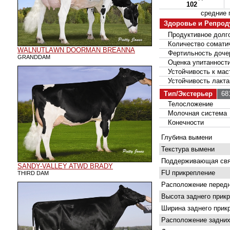
102
средние
Здоровье и Репрод
Продуктивное долго
Количество соматич
WALNUTLAWN DOORMAN BREANNA
Фертильность доче
GRANDDAM
Оценка упитанност
Устойчивость к мас
Устойчивость лакта
Тип/Экстерьер
681
Телосложение
Молочная система
Конечности
Глубина вымени
Текстура вымени
Поддерживающая свя
SANDY-VALLEY ATWD BRADY
FU прикрепление
THIRD DAM
Расположение передн
Высота заднего прик
Ширина заднего прик
Расположение задних