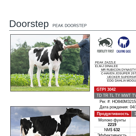
Doorstep
PEAK DOORSTEP
PEAK ZAZZLE
ELM-J DINALEE
MR RUBICON DYNASTY
C-HAVEN JOSUPER 267
UECKER SUPERSI
EDG DAHLIA MOGUL
GTPI 3042
TD TR TL TY MWT 
Рег. #: HO840M3215
Дата рождения: 04/
Продуктивность
1
Молоко фунты
2219
NM$
632
Эффективность