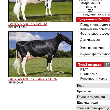
потребления
кормов
214
средние показа
Здоровье и Репрод
LADYS-MANOR S DAHLIA
Продуктивное долго
FOURTH DAM
Количество соматич
Фертильность доче
Доживаемост
Жизнеспособность 
Индекс фертильнос
Тип/Экстерьер
60 
PTAT
Вымя Комп.
Конечности Комп.
LADYS-MANOR ALLANAS DORA
FIFTH DAM
Рост
Крепость
Глубина туловища
Ширина груди
Угол наклона крестца