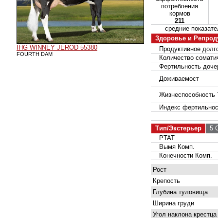
потребления
кормов
211
средние показа
Здоровье и Репрод
IHG WINNEY JEROD 55380
Продуктивное долго
FOURTH DAM
Количество соматич
Фертильность доче
Доживаемост
Жизнеспособность 
Индекс фертильнос
Тип/Экстерьер
5 С
PTAT
Вымя Комп.
Конечности Комп.
Рост
Крепость
Глубина туловища
Ширина груди
Угол наклона крестца