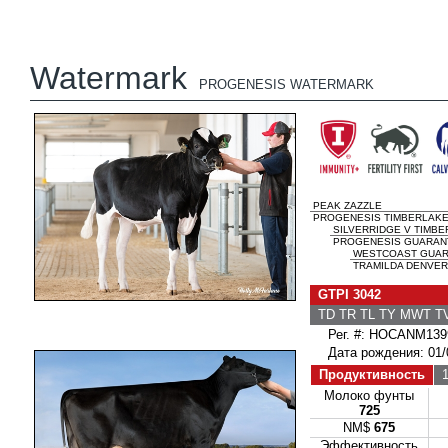
Watermark
PROGENESIS WATERMARK
PEAK ZAZZLE
PROGENESIS TIMBERLAK
SILVERRIDGE V TIMBE
PROGENESIS GUARANT 
WESTCOAST GUAR
TRAMILDA DENVER
GTPI 3042
TD TR TL TY MWT 
Рег. #: HOCANM139
Дата рождения: 01/
Продуктивность
1
Молоко фунты
725
NM$
675
Эффективность