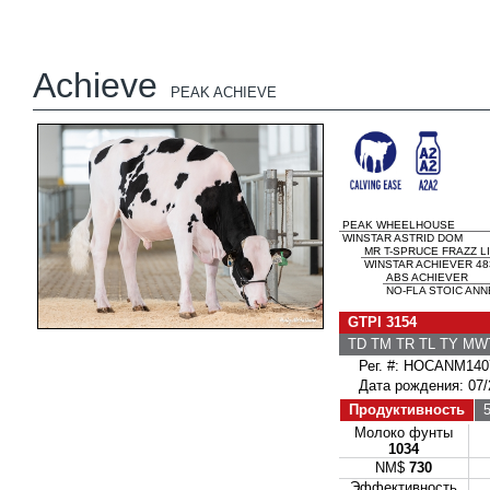
Achieve
PEAK ACHIEVE
PEAK WHEELHOUSE
WINSTAR ASTRID DOM
MR T-SPRUCE FRAZZ L
WINSTAR ACHIEVER 48
ABS ACHIEVER
NO-FLA STOIC ANN
GTPI 3154
TD TM TR TL TY MW
Рег. #: HOCANM140
Дата рождения: 07/
Продуктивность
5
Молоко фунты
1034
NM$
730
Эффективность