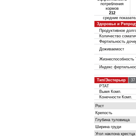
потребления
кормов
212
средние показа
Здоровье и Репрод
Продуктивное долго
Количество соматич
Фертильность доче
Доживаемост
Жизнеспособность 
Индекс фертильнос
Тип/Экстерьер
37 
PTAT
Вымя Комп.
Конечности Комп.
Рост
Крепость
Глубина туловища
Ширина груди
Угол наклона крестца