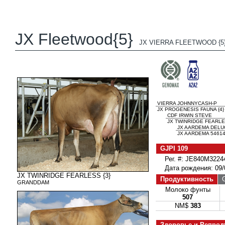
JX Fleetwood{5}
JX VIERRA FLEETWOOD {5
VIERRA JOHNNYCASH-P
JX PROGENESIS FAUNA {4}
CDF IRWIN STEVE
JX TWINRIDGE FEARLES
JX AARDEMA DELUC
JX AARDEMA 54614
GJPI 109
Рег. #: JE840M3224
Дата рождения: 09/
JX TWINRIDGE FEARLESS {3}
Продуктивность
G
GRANDDAM
Молоко фунты
507
NM$
383
Здоровье и Репрод