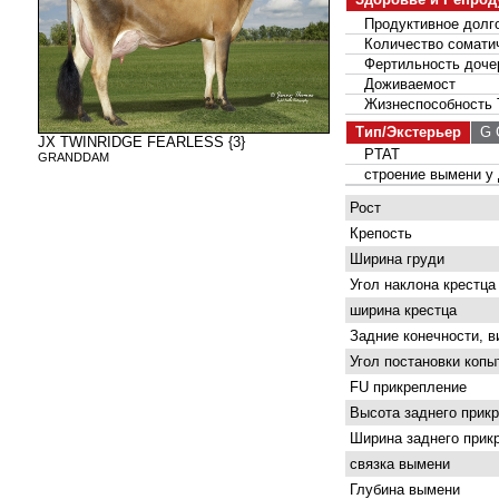
Продуктивное долго
Количество соматич
Фертильность доче
Доживаемост
Жизнеспособность 
Тип/Экстерьер
G С
JX TWINRIDGE FEARLESS {3}
PTAT
GRANDDAM
строение вымени у 
Рост
Крепость
Ширина груди
Угол наклона крестца
ширина крестца
Задние конечности, в
Угол постановки копы
FU прикрепление
Высота заднего прик
Ширина заднего прик
связка вымени
Глубина вымени