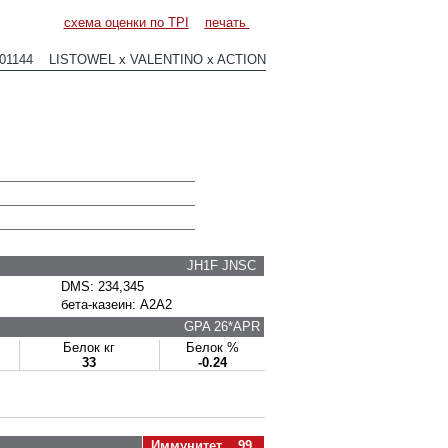
схема оценки по TPI
печать
E01144 LISTOWEL x VALENTINO x ACTION
JH1F JNSC
DMS: 234,345
бета-казеин: A2A2
GPA 26*APR
Белок кг
Белок %
33
-0.24
Иммунитет 99