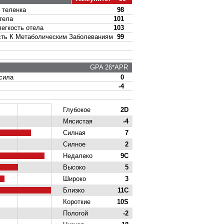
теленка
98
тела
101
гкость отела
103
ь К Метаболическим Заболеваниям
99
GPA 26*APR
сила
0
-4
Глубокое
2D
Мясистая
-4
Силная
7
Силное
2
Недалеко
9C
Высоко
5
Широко
3
Близко
11C
Короткие
10S
Пологой
-2