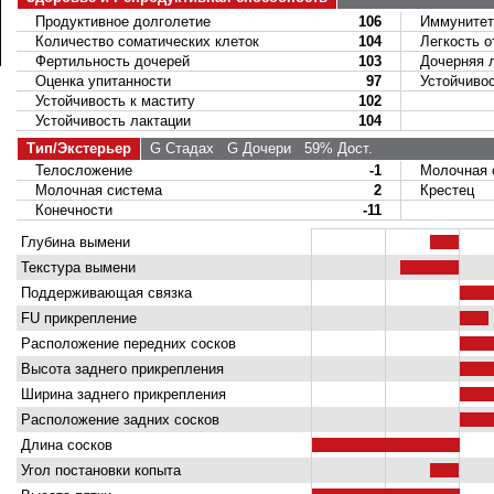
Продуктивное долголетие
106
Иммунитет 
Количество соматических клеток
104
Легкость о
Фертильность дочерей
103
Дочерняя ле
Оценка упитанности
97
Устойчивост
Устойчивость к маститу
102
Устойчивость лактации
104
Тип/Экстерьер
G Стадах
G Дочери
59% Дост.
Телосложение
-1
Молочная 
Молочная система
2
Крестец
Конечности
-11
Глубина вымени
Текстура вымени
Поддерживающая связка
FU прикрепление
Расположение передних сосков
Высота заднего прикрепления
Ширина заднего прикрепления
Расположение задних сосков
Длина сосков
Угол постановки копыта