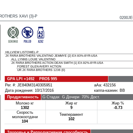
ROTHERS XAVI {3}-P
0200J
HILLVIEW LISTOWEL-P
JX FARIA BROTHERS VALENTINO JEMMYE {2} EX-93%-8YR-USA
ALL LYNNS LOUIE VALENTINO
JX FARIA BROTHERS ACTION DEAN SMITH {1} EX-92%-8YR-USA
FOREST GLEN AVERY ACTION
UR JX FARIA BROTHERS 1236 {0}
GPA LPI +1492 PRO$ 995
Рег. #: JE840M3140305951
aAa: 432156
Дата рождения: 10/17/2016
каппа-казеин: BB
Продуктивность
G Стадах
G Дочери
70% Дост.
Молоко кг
Жир кг
Жир %
1302
9
-0.73
Скорость
Темперамент
молокоотдачи
102
104
Здоровье и Репродуктивная способность