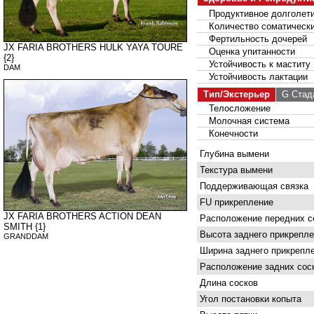
Продуктивное долголет
Количество соматически
Фертильность дочерей
JX FARIA BROTHERS HULK YAYA TOURE
Оценка упитанности
{2}
Устойчивость к маститу
DAM
Устойчивость лактации
Тип/Экстерьер
G Стад
Телосложение
Молочная система
Конечности
Глубина вымени
Текстура вымени
Поддерживающая связка
FU прикрепление
JX FARIA BROTHERS ACTION DEAN
Расположение передних с
SMITH {1}
Высота заднего прикрепле
GRANDDAM
Ширина заднего прикрепл
Расположение задних сос
Длина сосков
Угол постановки копыта