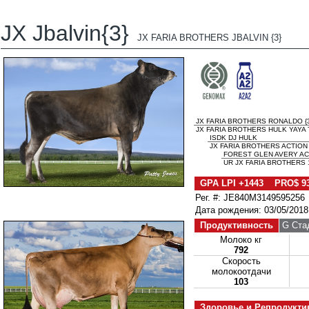
JX Jbalvin{3}
JX FARIA BROTHERS JBALVIN {3}
JX FARIA BROTHERS RONALDO {3
JX FARIA BROTHERS HULK YAYA 
ISDK DJ HULK
JX FARIA BROTHERS ACTION 
FOREST GLEN AVERY AC
UR JX FARIA BROTHERS 1
GPA LPI +1443 PRO$ 9
Рег. #: JE840M3149595256
Дата рождения: 03/05/2018
Продуктивность
G Ста
Молоко кг
792
Скорость
молокоотдачи
103
Здоровье и Репродукти