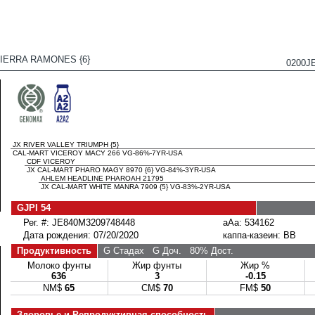
VIERRA RAMONES {6}
0200J
JX RIVER VALLEY TRIUMPH {5}
CAL-MART VICEROY MACY 266 VG-86%-7YR-USA
CDF VICEROY
JX CAL-MART PHARO MAGY 8970 {6} VG-84%-3YR-USA
AHLEM HEADLINE PHAROAH 21795
JX CAL-MART WHITE MANRA 7909 {5} VG-83%-2YR-USA
GJPI 54
Рег. #: JE840M3209748448
aAa: 534162
Дата рождения: 07/20/2020
каппа-казеин: BB
Продуктивность
G Стадах
G Доч.
80% Дост.
Молоко фунты
Жир фунты
Жир %
636
3
-0.15
NM$
65
CM$
70
FM$
50
Здоровье и Репродуктивная способность