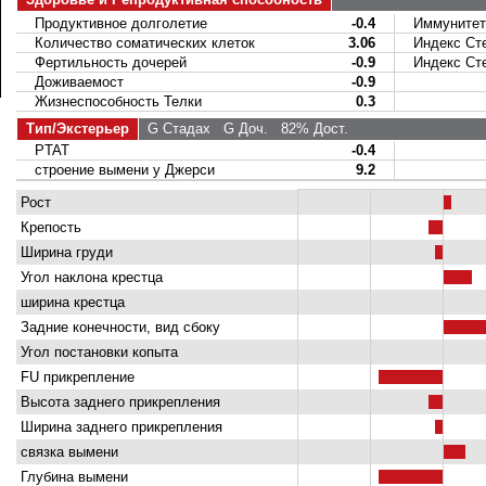
Продуктивное долголетие
-0.4
Иммунитет 
Количество соматических клеток
3.06
Индекс Сте
Фертильность дочерей
-0.9
Индекс Стел
Доживаемост
-0.9
Жизнеспособность Телки
0.3
Тип/Экстерьер
G Стадах
G Доч.
82% Дост.
PTAT
-0.4
строение вымени у Джерси
9.2
Рост
Крепость
Ширина груди
Угол наклона крестца
ширина крестца
Задние конечности, вид сбоку
Угол постановки копыта
FU прикрепление
Высота заднего прикрепления
Ширина заднего прикрепления
связка вымени
Глубина вымени