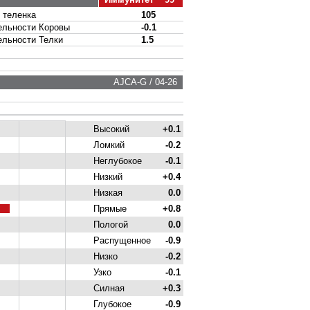
теленка
105
льности Коровы
-0.1
ьности Телки
1.5
AJCA-G / 04-26
Высокий
+0.1
Ломкий
-0.2
Неглубокое
-0.1
Низкий
+0.4
Низкая
0.0
Прямые
+0.8
Пологой
0.0
Распущенное
-0.9
Низко
-0.2
Узко
-0.1
Силная
+0.3
Глубокое
-0.9