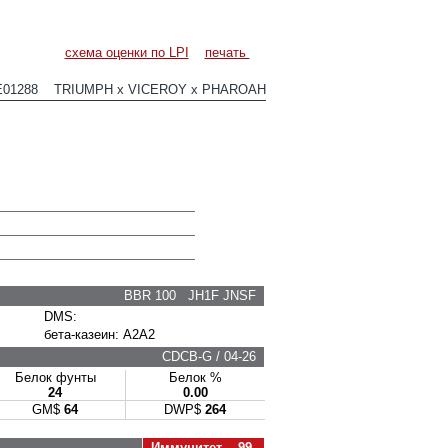
схема оценки по LPI
печать
E01288 TRIUMPH x VICEROY x PHAROAH
BBR 100 JH1F JNSF
DMS:
бета-казеин: A2A2
CDCB-G / 04-26
Белок фунты
Белок %
24
0.00
GM$
64
DWP$
264
Иммунитет 99