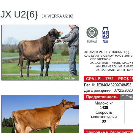
JX U2{6}
JX VIERRA U2 {6}
JX RIVER VALLEY TRIUMPH {5}
CAL-MART VICEROY MACY 266 V
CDF VICEROY
JX CAL-MART PHARO MAGY 8
AHLEM HEADLINE PHARO
JX CAL-MART WHITE MAN
GPA LPI +1752 PRO$ 1
Рег. #: JE840M3209748453
Дата рождения: 07/23/2020
Продуктивность
G Ста
Молоко кг
1439
Скорость
молокоотдачи
99
Здоровье и Репродукти