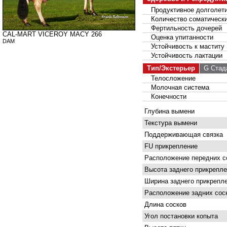
Продуктивное долголет
Количество соматически
Фертильность дочерей
CAL-MART VICEROY MACY 266
Оценка упитанности
DAM
Устойчивость к маститу
Устойчивость лактации
Тип/Экстерьер
G Стад
Телосложение
Молочная система
Конечности
Глубина вымени
Текстура вымени
Поддерживающая связка
FU прикрепление
Расположение передних с
Высота заднего прикрепле
Ширина заднего прикрепл
Расположение задних сос
Длина сосков
Угол постановки копыта