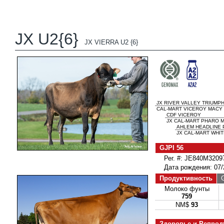
JX U2{6}
JX VIERRA U2 {6}
JX RIVER VALLEY TRIUMPH 
CAL-MART VICEROY MACY 
CDF VICEROY
JX CAL-MART PHARO M
AHLEM HEADLINE 
JX CAL-MART WHIT
GJPI 56
Рег. #: JE840M3209
Дата рождения: 07/
Продуктивность
G
Молоко фунты
759
NM$
93
Здоровье и Репрод