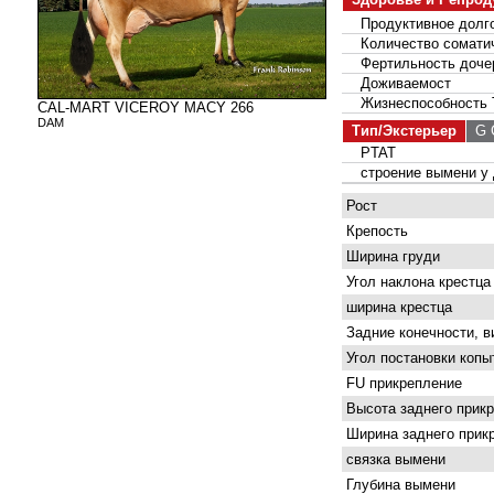
Продуктивное долго
Количество соматич
Фертильность доче
Доживаемост
Жизнеспособность 
CAL-MART VICEROY MACY 266
DAM
Тип/Экстерьер
G С
PTAT
строение вымени у 
Рост
Крепость
Ширина груди
Угол наклона крестца
ширина крестца
Задние конечности, в
Угол постановки копы
FU прикрепление
Высота заднего прик
Ширина заднего прик
связка вымени
Глубина вымени