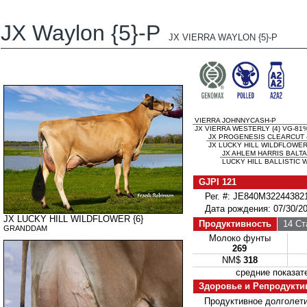
JX Waylon {5}-P
JX VIERRA WAYLON {5}-P
VIERRA JOHNNYCASH-P
JX VIERRA WESTERLY {4} VG-81
JX PROGENESIS CLEARCUT {
JX LUCKY HILL WILDFLOWER 
JX AHLEM HARRIS BALTAZ
LUCKY HILL BALLISTIC 
GJPI 121
Рег. #: JE840M32244382
Дата рождения: 07/30/2
JX LUCKY HILL WILDFLOWER {6}
Продуктивность
14 Ст
GRANDDAM
Молоко фунты
269
NM$
318
средние показ
Здоровье и Репродукти
Продуктивное долголет