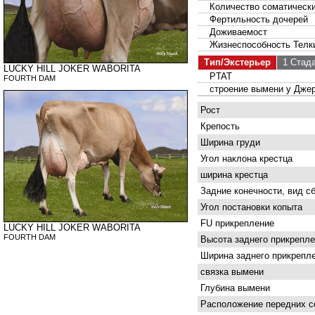
Количество соматически
Фертильность дочерей
Доживаемост
Жизнеспособность Телк
Тип/Экстерьер
1 Стад
LUCKY HILL JOKER WABORITA
PTAT
FOURTH DAM
строение вымени у Дже
Рост
Крепость
Ширина груди
Угол наклона крестца
ширина крестца
Задние конечности, вид с
Угол постановки копыта
FU прикрепление
LUCKY HILL JOKER WABORITA
FOURTH DAM
Высота заднего прикрепле
Ширина заднего прикрепл
связка вымени
Глубина вымени
Расположение передних с