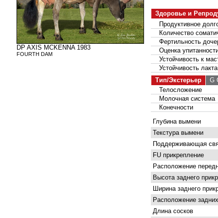
Здоровье и Репрод
Продуктивное долго
Количество соматич
Фертильность доче
DP AXIS MCKENNA 1983
Оценка упитанност
FOURTH DAM
Устойчивость к мас
Устойчивость лакта
Тип/Экстерьер
G С
Телосложение
Молочная система
Конечности
Глубина вымени
Текстура вымени
Поддерживающая свя
FU прикрепление
Расположение передн
Высота заднего прик
Ширина заднего прик
Расположение задних
Длина сосков