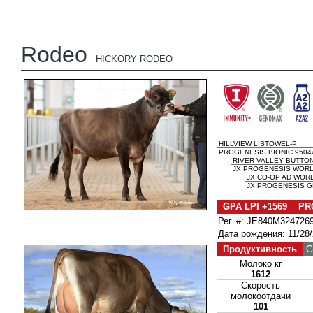
Rodeo
HICKORY RODEO
HILLVIEW LISTOWEL-P
PROGENESIS BIONIC 95044
RIVER VALLEY BUTTON
JX PROGENESIS WORL
JX CO-OP AD WORL
JX PROGENESIS GR
GPA LPI +1569 PR
Рег. #: JE840M324726
Дата рождения: 11/28
Продуктивность
G
Молоко кг
1612
Скорость
молокоотдачи
101