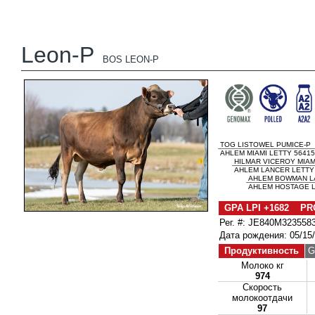
Leon-P
BOS LEON-P
TOG LISTOWEL PUMICE-P
AHLEM MIAMI LETTY 56415
HILMAR VICEROY MIAM
AHLEM LANCER LETTY 
AHLEM BOWMAN L
AHLEM HOSTAGE L
GPA LPI +1682 PRO
Рег. #: JE840M323558
Дата рождения: 05/15
Продуктивность
G
Молоко кг
974
Скорость
молокоотдачи
97