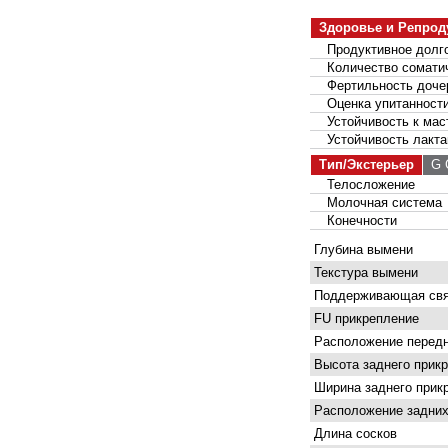
Здоровье и Репрод
Продуктивное долго
Количество соматич
Фертильность доче
Оценка упитанност
Устойчивость к мас
Устойчивость лакта
Тип/Экстерьер
G С
Телосложение
Молочная система
Конечности
Глубина вымени
Текстура вымени
Поддерживающая свя
FU прикрепление
Расположение передн
Высота заднего прик
Ширина заднего прик
Расположение задних
Длина сосков