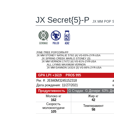
JX Secret{5}-P
JX MM POP S
PINE-TREE POPCORN-PP
JX MM STONEY NATALIE 5792 {4} VG-83%-2YR-USA
JX SPRING CREEK MARLO STONEY {3}
JX MM VERNON 17472 {4} VG-81%-2YR-USA
ALL LYNNS MAXIMUM VERNON
JX MM GANNON 14324 {3} VG-86%-2YR-USA
GPA LPI +1619 PRO$ 995
Рег. #: JE840M3245152318
Дата рождения: 11/27/2021
Продуктивность
G Стадах
G Дочери
63% Дос
Молоко кг
Жир кг
162
42
Скорость
Темперамент
молокоотдачи
98
105