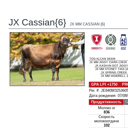
JX Cassian{6}
JX MM CASSIAN {6}
TOG ALCAN 38306
JX MM JIGGY CIARA 13828 
JX KASH-IN GOT JIGGY 
JX MM STONEY 7464 {4
JX SPRING CREEK 
JX MM VANDRELL 1
GPA LPI +1750 PR
Рег. #: JE840M325360
Дата рождения: 07/08
Продуктивность
G
Молоко кг
836
Скорость
молокоотдачи
102