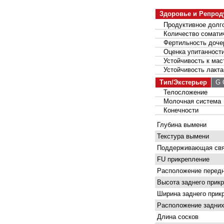
Здоровье и Репрод
Продуктивное долго
Количество соматич
Фертильность доче
Оценка упитанност
Устойчивость к мас
Устойчивость лакта
Тип/Экстерьер
G С
Телосложение
Молочная система
Конечности
Глубина вымени
Текстура вымени
Поддерживающая свя
FU прикрепление
Расположение передн
Высота заднего прик
Ширина заднего прик
Расположение задних
Длина сосков